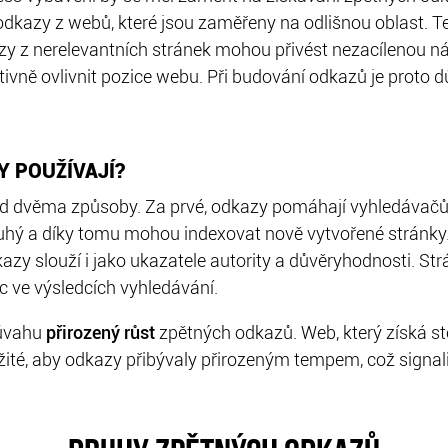
azy z webů, které jsou zaměřeny na odlišnou oblast. Tem
zy z nerelevantních stránek mohou přivést nezacílenou n
vně ovlivnit pozice webu. Při budování odkazů je proto dů
Y POUŽÍVAJÍ?
ed dvěma způsoby. Za prvé, odkazy pomáhají vyhledávač
druhý a díky tomu mohou indexovat nově vytvořené strán
azy slouží i jako ukazatele autority a důvěryhodnosti. St
ic ve výsledcích vyhledávání.
 úvahu
přirozený růst
zpětných odkazů. Web, který získá s
ežité, aby odkazy přibývaly přirozeným tempem, což signa