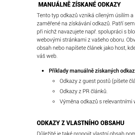
MANUÁLNĚ ZÍSKANÉ ODKAZY
Tento typ odkazů vzniká cíleným úsilím a a
zaměřené na získávání odkazů. Patří sem
při nichž navazujete např. spolupráci s blo
webovými stránkami z vašeho oboru. Obv
obsah nebo napíšete článek jako host, kd
váš web.
Příklady manuálně získaných odkaz
Odkazy z guest postů (píšete člá
Odkazy z PR článků.
Výměna odkazů s relevantními w
ODKAZY Z VLASTNÍHO OBSAHU
Důležité je také propojit vlastní obsah po