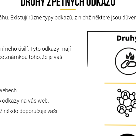
DRUHY ZPĚTNÝCH ODKAZŮ
u. Existují různé typy odkazů, z nichž některé jsou důvěry
přímého úsilí. Tyto odkazy mají
če známkou toho, že je váš
webech.
s odkazy na váš web.
yž někdo doporučuje vaši