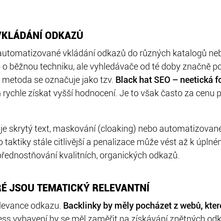
VKLÁDÁNÍ ODKAZŮ
 automatizované vkládání odkazů do různých katalogů neb
o běžnou techniku, ale vyhledávače od té doby značně po
o metoda se označuje jako tzv.
Black hat SEO
– neetická 
 rychle získat vyšší hodnocení. Je to však často za cenu 
 je skrytý text, maskování (cloaking) nebo automatizované
 taktiky stále citlivější a penalizace může vést až k úpl
přednostňování kvalitních, organických odkazů.
RÉ JSOU TEMATICKÝ RELEVANTNÍ
elevance odkazu.
Backlinky by měly pocházet z webů, kter
ness vybavení by se měl zaměřit na získávání zpětných o