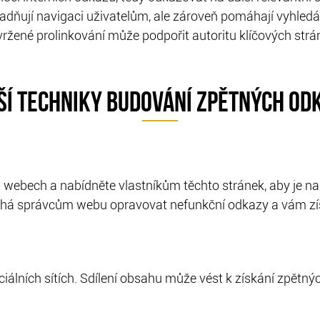
adňují navigaci uživatelům, ale zároveň pomáhají vyhled
žené prolinkování může podpořit autoritu klíčových stránek
ŠÍ TECHNIKY BUDOVÁNÍ ZPĚTNÝCH OD
 webech a nabídněte vlastníkům těchto stránek, aby je na
há správcům webu opravovat nefunkční odkazy a vám získ
iálních sítích. Sdílení obsahu může vést k získání zpětný