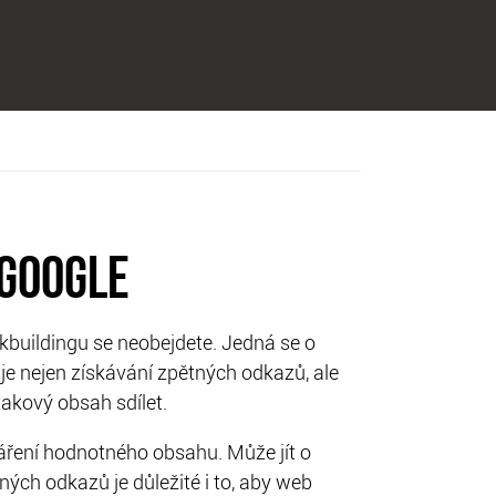
 GOOGLE
nkbuildingu se neobejdete. Jedná se o
uje nejen získávání zpětných odkazů, ale
akový obsah sdílet.
váření hodnotného obsahu. Může jít o
aných odkazů je důležité i to, aby web