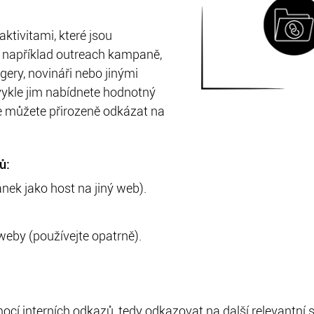
ktivitami, které jsou
 například outreach kampaně,
gery, novináři nebo jinými
ykle jim nabídnete hodnotný
e můžete přirozeně odkázat na
ů:
nek jako host na jiný web).
eby (používejte opatrně).
mocí interních odkazů, tedy odkazovat na další relevantní