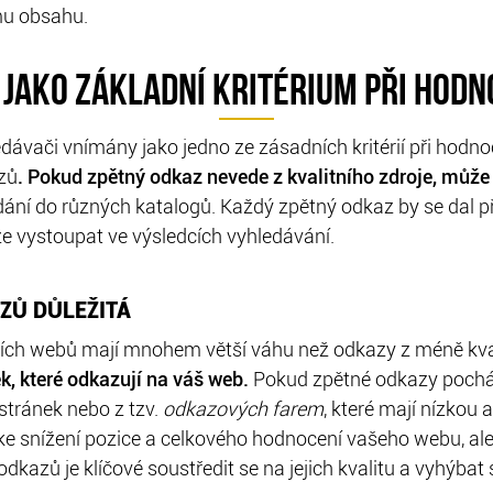
ímu obsahu.
 JAKO ZÁKLADNÍ KRITÉRIUM PŘI HODN
dávači vnímány jako jedno ze zásadních kritérií při hodno
azů
. Pokud zpětný odkaz nevede z kvalitního zdroje, může 
ní do různých katalogů. Každý zpětný odkaz by se dal při
že vystoupat ve výsledcích vyhledávání.
ZŮ DŮLEŽITÁ
ních webů mají mnohem větší váhu než odkazy z méně kv
k, které odkazují na váš web.
Pokud zpětné odkazy pocház
stránek nebo z tzv.
odkazových farem
, které mají nízkou 
e snížení pozice a celkového hodnocení vašeho webu, ale
dkazů je klíčové soustředit se na jejich kvalitu a vyhýba