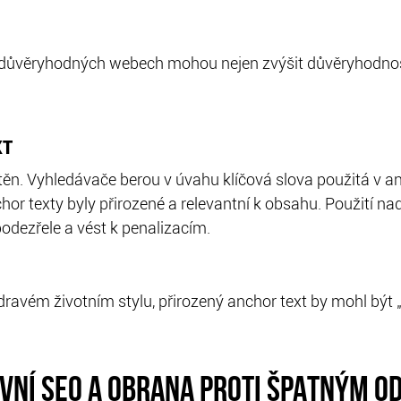
důvěryhodných webech mohou nejen zvýšit důvěryhodnost 
XT
stěn. Vyhledávače berou v úvahu klíčová slova použitá v a
chor texty byly přirozené a relevantní k obsahu. Použití
odezřele a vést k penalizacím.
ravém životním stylu, přirozený anchor text by mohl být 
VNÍ SEO A OBRANA PROTI ŠPATNÝM 