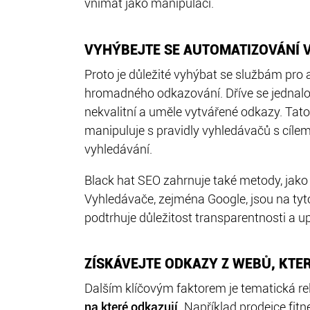
vnímat jako manipulaci.
VYHÝBEJTE SE AUTOMATIZOVÁNÍ 
Proto je důležité vyhýbat se službám pro
hromadného odkazování. Dříve se jednalo 
nekvalitní a uměle vytvářené odkazy. Tat
manipuluje s pravidly vyhledávačů s cílem
vyhledávání.
Black hat SEO zahrnuje také metody, jako
Vyhledávače, zejména Google, jsou na tyto
podtrhuje důležitost transparentnosti a u
ZÍSKÁVEJTE ODKAZY Z WEBŮ, KTE
Dalším klíčovým faktorem je tematická r
na které odkazují.
Například prodejce fit