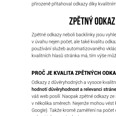
přirozeně přitahoval odkazy díky kvalitn
ZPĚTNÝ ODKAZ
Zpětné odkazy neboli backlinky jsou vyhle
v úvahu nejen počet, ale také kvalitu odk
používání služeb automatizovaného vkládá
kvalitních hlasů stránka má, tím výše mů
PROČ JE KVALITA ZPĚTNÝCH ODKA
Odkazy z důvěryhodných a vysoce kvalit
hodnotí důvěryhodnost a relevanci stráne
váš web posílí. Naopak zpětné odkazy ze 
v několika směrech. Nejenže mohou vést k
Google). Takže kromě zaměření na počet o