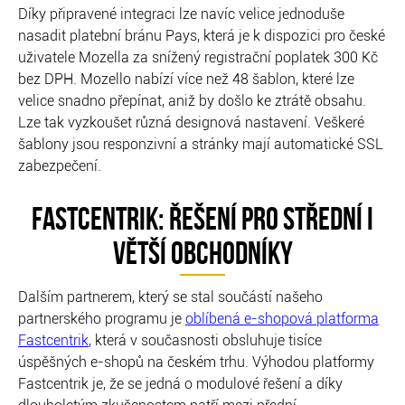
Díky připravené integraci lze navíc velice jednoduše
nasadit platební bránu Pays, která je k dispozici pro české
uživatele Mozella za snížený registrační poplatek 300 Kč
bez DPH. Mozello nabízí více než 48 šablon, které lze
velice snadno přepínat, aniž by došlo ke ztrátě obsahu.
Lze tak vyzkoušet různá designová nastavení. Veškeré
šablony jsou responzivní a stránky mají automatické SSL
zabezpečení.
FASTCENTRIK: ŘEŠENÍ PRO STŘEDNÍ I
VĚTŠÍ OBCHODNÍKY
Dalším partnerem, který se stal součástí našeho
partnerského programu je
oblíbená e-shopová platforma
Fastcentrik
, která v současnosti obsluhuje tisíce
úspěšných e-shopů na českém trhu. Výhodou platformy
Fastcentrik je, že se jedná o modulové řešení a díky
dlouholetým zkušenostem patří mezi přední