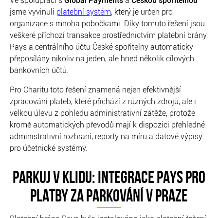
Ve spolupráci s
Global Payments
a
Českou spořitelnou
jsme vyvinuli
platební systém
, který je určen pro
organizace s mnoha pobočkami. Díky tomuto řešení jsou
veškeré příchozí transakce prostřednictvím platební brány
Pays a centrálního účtu České spořitelny automaticky
přeposílány nikoliv na jeden, ale hned několik cílových
bankovních účtů.
Pro Charitu toto řešení znamená nejen efektivnější
zpracování plateb, které přichází z různých zdrojů, ale i
velkou úlevu z pohledu administrativní zátěže, protože
kromě automatických převodů mají k dispozici přehledné
administrativní rozhraní, reporty na míru a datové výpisy
pro účetnické systémy.
PARKUJ V KLIDU: INTEGRACE PAYS PRO
PLATBY ZA PARKOVÁNÍ V PRAZE