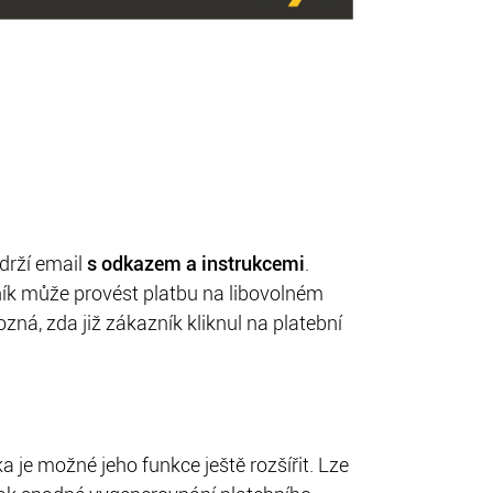
drží email
s odkazem a instrukcemi
.
ník může provést platbu na libovolném
zná, zda již zákazník kliknul na platební
 je možné jeho funkce ještě rozšířit. Lze