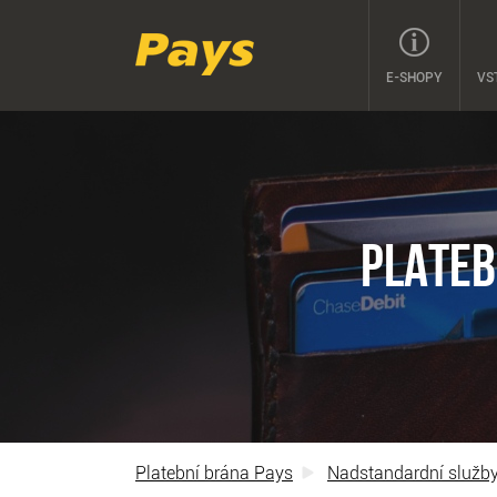
E-SHOPY
VS
PLATEB
Platební brána Pays
Nadstandardní služb