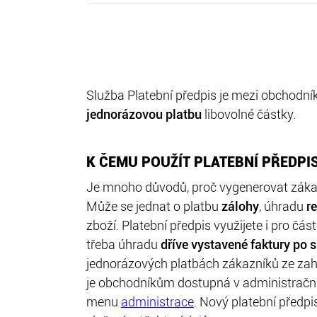
Služba Platební předpis je mezi obchodní
jednorázovou platbu
libovolné částky.
K ČEMU POUŽÍT PLATEBNÍ PŘEDPI
Je mnoho důvodů, proč vygenerovat záka
Může se jednat o platbu
zálohy
, úhradu
r
zboží. Platební předpis využijete i pro č
třeba úhradu
dříve vystavené faktury po s
jednorázových platbách zákazníků ze zahr
je obchodníkům dostupná v administračn
menu
administrace
. Nový platební předpi