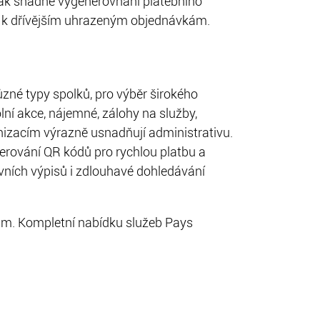
 tak snadné vygenerovnání platebního
tky k dřívějším uhrazeným objednávkám.
různé typy spolků, pro výběr širokého
olní akce, nájemné, zálohy na služby,
nizacím výrazně usnadňují administrativu.
erování QR kódů pro rychlou platbu a
vních výpisů i zdlouhavé dohledávání
lům. Kompletní nabídku služeb Pays