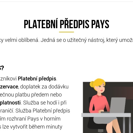
PLATEBNÍ PŘEDPIS PAYS
ky velmi oblíbená. Jedná se o užitečný nástroj, který um
S?
zníkovi
Platební předpis
.
ezervace
, doplatek za dodávku
ástečnou platbu předem nebo
platnosti
. Služba se hodí i při
aničí. Služba Platební předpis
ím rozhraní Pays v horním
s lze vytvořit během minuty