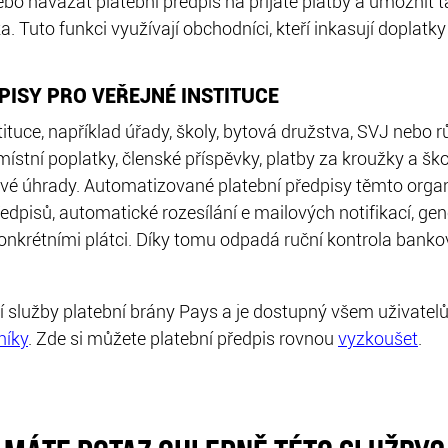
nebo navázat platební předpis na přijaté platby a umožnit
ka. Tuto funkci využívají obchodníci, kteří inkasují dopla
ISY PRO VEŘEJNÉ INSTITUCE
stituce, například úřady, školy, bytová družstva, SVJ nebo 
místní poplatky, členské příspěvky, platby za kroužky a šk
ázové úhrady. Automatizované platební předpisy těmto orga
isů, automatické rozesílání e mailových notifikací, gen
konkrétními plátci. Díky tomu odpadá ruční kontrola banko
 služby platební brány Pays a je dostupný všem uživate
níky
. Zde si můžete platební předpis rovnou
vyzkoušet
.