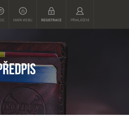
OG
MAPA WEBU
REGISTRACE
PŘIHLÁŠENÍ
PŘEDPIS