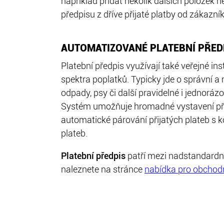
například přidat několik dalších položek 
předpisu z dříve přijaté platby od zákazní
AUTOMATIZOVANÉ PLATEBNÍ PŘEDP
Platební předpis využívají také veřejné in
spektra poplatků. Typicky jde o správní a 
odpady, psy či další pravidelné i jednor
Systém umožňuje hromadné vystavení předp
automatické párování přijatých plateb s 
plateb.
Platební předpis
patří mezi nadstandardní
naleznete na stránce
nabídka pro obchod