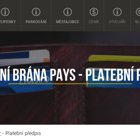
TUPENKY
PARKOVÁNÍ
MĚSTA/OBCE
CENÍK
VÝVOJÁŘI
BL
NÍ BRÁNA PAYS - PLATEBNÍ 
y
- Platební předpis