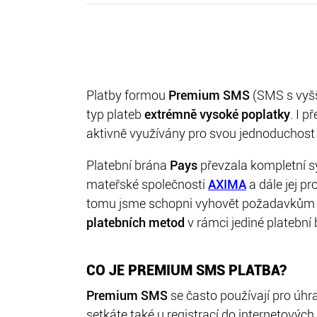
Platby formou
Premium SMS
(SMS s vyšš
typ plateb
extrémně vysoké poplatky
. I 
aktivně využívány pro svou jednoduchost
Platební brána
Pays
převzala kompletní 
mateřské společnosti
AXIMA
a dále jej p
tomu jsme schopni vyhovět požadavkům
platebních metod
v rámci jediné platební 
CO JE PREMIUM SMS PLATBA?
Premium SMS
se často používají pro úhr
setkáte také u registrací do internetových