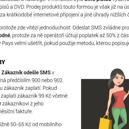
opisů a DVD. Prodej produktů touto formou je však již na ú
za krátkodobé internetové připojení a jiné úhrady nižších 
 protože zde vítězí jednoduchost. Odeslat SMS zvládne pro
odné
, protože za ně operátoři účtují poplatek až 50% z čá
Pays velmi ušetřit, pokud použije metodu, kterou popisuj
BY
.
Zákazník odešle SMS
v
íná předčíslím 900 nebo 902.
rou zákazník zaplatí. Pokud
 zaplatí zákazník 99 Kč včetně
r
zákazníkovi z jeho
ěsíční faktuře.
ližně 50-65 Kč od mobilního