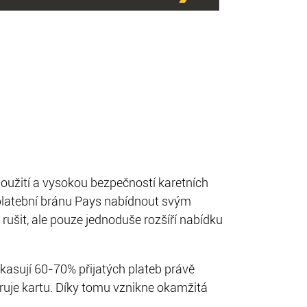
použití a vysokou bezpečností karetních
atební bránu Pays nabídnout svým
šit, ale pouze jednoduše rozšíří nabídku
nkasují 60-70% přijatých plateb právě
eruje kartu. Díky tomu vznikne okamžitá