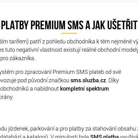
PLATBY PREMIUM SMS A JAK UŠETŘIT
ím tarifem) patří z pohledu obchodníka k těm nejméně výh
přes tuto negativní vlastnost existují reálné obchodní mod
 pro zákazníka.
systém pro zpracování Premium SMS plateb od své
rovozuje pod původní značkou
sms.sluzba.cz
. Díky
 obchodníků a nabídnout
kompletní spektrum
brány.
adu jízdenek, parkování a pro platby za stahování obsahu 
 databází a katalogů. V minulosti byla
SMS platba
využívá