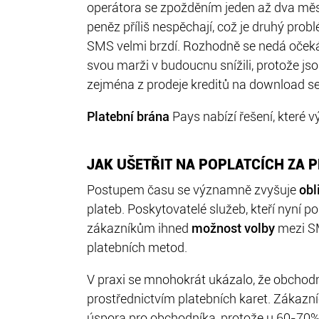
operátora se zpožděním jeden až dva měsí
peněz příliš nespěchají, což je druhý pro
SMS velmi brzdí. Rozhodně se nedá očekáv
svou marži v budoucnu snížili, protože jso
zejména z prodeje kreditů na download se
Platební brána
Pays nabízí řešení, které
JAK UŠETŘIT NA POPLATCÍCH ZA 
Postupem času se významně zvyšuje
obl
plateb. Poskytovatelé služeb, kteří nyní po
zákazníkům ihned
možnost volby
mezi SM
platebních metod.
V praxi se mnohokrát ukázalo, že obchodn
prostřednictvím platebních karet. Zákazní
úspora pro obchodníka, protože u 60-70% 