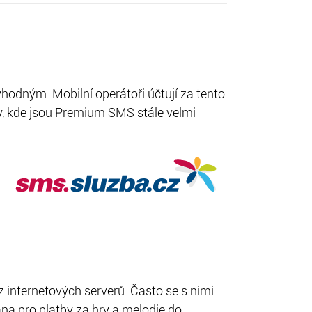
odným. Mobilní operátoři účtují za tento
ely, kde jsou Premium SMS stále velmi
z internetových serverů. Často se s nimi
na pro platby za hry a melodie do