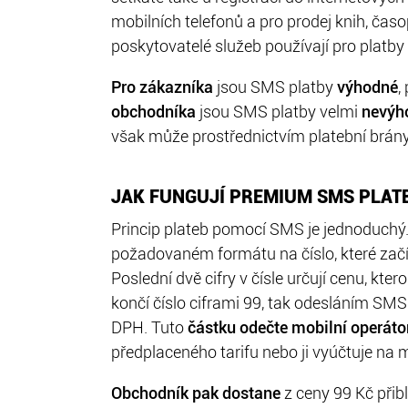
mobilních telefonů a pro prodej knih, čas
poskytovatelé služeb používají pro platby 
Pro zákazníka
jsou SMS platby
výhodné
,
obchodníka
jsou SMS platby velmi
nevýh
však může prostřednictvím platební brány 
JAK FUNGUJÍ PREMIUM SMS PLAT
Princip plateb pomocí SMS je jednoduchý
požadovaném formátu na číslo, které zač
Poslední dvě cifry v čísle určují cenu, kte
končí číslo ciframi 99, tak odesláním SMS
DPH. Tuto
částku odečte mobilní operáto
předplaceného tarifu nebo ji vyúčtuje na m
Obchodník pak dostane
z ceny 99 Kč přib