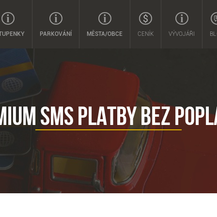
TUPENKY
PARKOVÁNÍ
MĚSTA/OBCE
CENÍK
VÝVOJÁŘI
BL
MIUM SMS PLATBY BEZ POPL