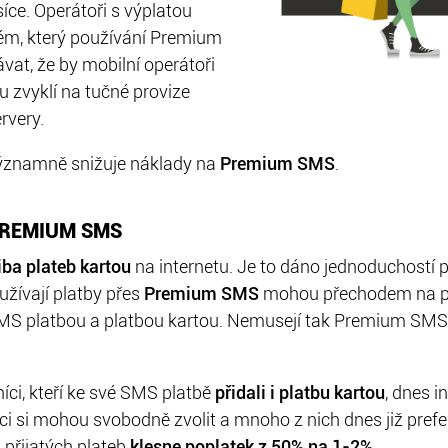
ce. Operátoři s výplatou
blém, který používání Premium
at, že by mobilní operátoři
u zvyklí na tučné provize
rvery.
 významně snižuje náklady na
Premium SMS
.
PREMIUM SMS
iba plateb kartou
na internetu. Je to dáno jednoduchostí 
užívají platby přes
Premium SMS
mohou přechodem na pl
S platbou a platbou kartou. Nemusejí tak Premium SMS ru
íci, kteří ke své SMS platbě
přidali i platbu kartou
, dnes i
ci si mohou svobodně zvolit a mnoho z nich dnes již pref
přijatých plateb
klesne poplatek z 50% na 1-2%
.