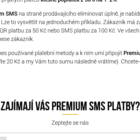
um SMS
na straně prodávajícího eliminovat úplně, je nabí
. Lze to vysvětlit na jednoduchém příkladu. Zákazník má 
č, QR platbu za 50 Kč nebo SMS platbu za 100 Kč. Ve všech
nese zákazník.
es používané platební metody a k nim umí připojit
Premi
íte 20 Kč a my Vám tuto sumu následně vrátíme). Chcete-
ZAJÍMAJÍ VÁS PREMIUM SMS PLATBY?
Zeptejte se nás