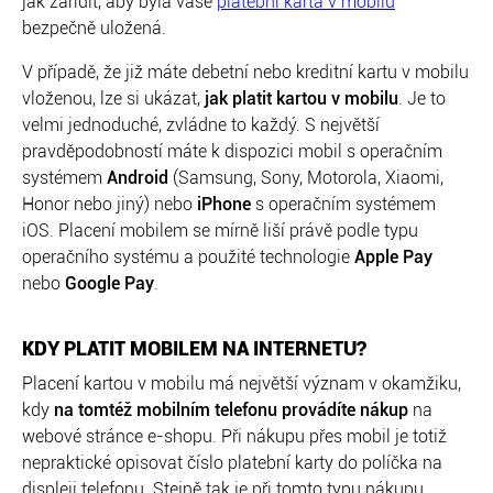
jak zařídit, aby byla vaše
platební karta v mobilu
bezpečně uložená.
V případě, že již máte debetní nebo kreditní kartu v mobilu
vloženou, lze si ukázat,
jak platit kartou v mobilu
. Je to
velmi jednoduché, zvládne to každý. S největší
pravděpodobností máte k dispozici mobil s operačním
systémem
Android
(Samsung, Sony, Motorola, Xiaomi,
Honor nebo jiný) nebo
iPhone
s operačním systémem
iOS. Placení mobilem se mírně liší právě podle typu
operačního systému a použité technologie
Apple Pay
nebo
Google Pay
.
KDY PLATIT MOBILEM NA INTERNETU?
Placení kartou v mobilu má největší význam v okamžiku,
kdy
na tomtéž mobilním telefonu provádíte nákup
na
webové stránce e-shopu. Při nákupu přes mobil je totiž
nepraktické opisovat číslo platební karty do políčka na
displeji telefonu. Stejně tak je při tomto typu nákupu