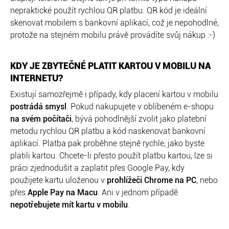
nepraktické použít rychlou QR platbu. QR kód je ideální
skenovat mobilem s bankovní aplikací, což je nepohodlné,
protože na stejném mobilu právě provádíte svůj nákup :-)
KDY JE ZBYTEČNÉ PLATIT KARTOU V MOBILU NA
INTERNETU?
Existují samozřejmě i případy, kdy placení kartou v mobilu
postrádá smysl
. Pokud nakupujete v oblíbeném e-shopu
na svém počítači
, bývá pohodlnější zvolit jako platební
metodu rychlou QR platbu a kód naskenovat bankovní
aplikací. Platba pak proběhne stejně rychle, jako byste
platili kartou. Chcete-li přesto použít platbu kartou, lze si
práci zjednodušit a zaplatit přes Google Pay, kdy
použijete kartu uloženou v
prohlížeči Chrome na PC
, nebo
přes
Apple Pay na Macu
. Ani v jednom případě
nepotřebujete mít kartu v mobilu
.