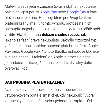
Máte-li u sebe jediné zařízení (svůj mobil) a nakupujete,
pak je nejlepší použít
Apple Pay
nebo
Google Pay
a kartu
uloženou v telefonu. E-shopy, které používají kvalitní
platební bránu, mají v tomto výhodu, protože na nich
nakoupíte nejpohodlněji a možná se díky tomu příště opět
vrátíte. Platební brána
dokáže snadno rozpoznat
, z
jakého zařízení právě nakupujete. Jakmile rozpozná typ
vašeho telefonu, nabídne správné platební tlačítko Apple
Pay nebo Google Pay. Na toto tlačítko jednoduše kliknete
a je zaplaceno. U telefonů od Apple je proces o něco
jednodušší, protože již nemusíte zadávat žádný další
ověřovací kód.
JAK PROBÍHÁ PLATBA REÁLNĚ?
Na obrázku vidíte proces nákupu vstupenek na
vstupenkovém portále smsticket, kdy nakupující vybral
vstupenky a následně je velmi jednoduše zaplatil. Od