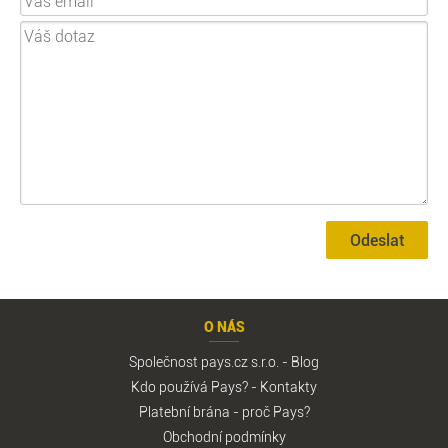
Odeslat
O NÁS
Společnost pays.cz s.r.o.
-
Blog
Kdo používá Pays?
-
Kontakty
Platební brána - proč Pays?
Obchodní podmínky